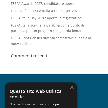
FESPA Awards 2027: candidature aperte
Le attività di FESPA Italia a FESPA GPE 2026
FESPA Italia Day 2026: aperte le registrazioni
FESPA Italia sceglie la Calabria come punto di
partenza per un progetto che guarda lontano
FESPA Print Census diventa semestrale e lancia la
nuova edizione
Commenti recenti
×
CHI SIAMO
Questo sito web utilizza
cookie
Questo sito web utilizza i cookie per