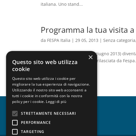
italiana. Uno stand...
Programma la tua visita a
da
FESPA Italia
|
29 05, 2013
|
Senza categoria
Fespa 2013 (Londra, 25-19 giugno 2013) diventa 
×
statunitense CrowdTorch e rilasciata da Fesp
Questo sito web utilizza
aspetto della propria...
cookie
Questo sito web utilizza i cookie per
migliorare la tua esperienza di navigazione.
Utilizzando il nostro sito web acconsenti a
tutti i cookie in conformità con la nostra
policy per i cookie.
Leggi di più
STRETTAMENTE NECESSARI
CHI SIAMO
PERFORMANCE
TARGETING