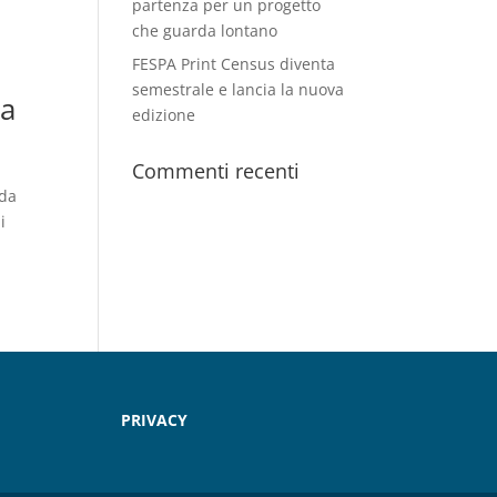
partenza per un progetto
che guarda lontano
FESPA Print Census diventa
semestrale e lancia la nuova
ta
edizione
Commenti recenti
nda
i
PRIVACY