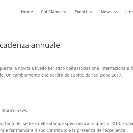
Home
Chi Siamo
Eventi
News
Il 
a cadenza annuale
sta la novità a livello fieristico dell’associazione internazionale d
ile. Un cambiamento che partirà da subito, dall’edizione 2017...
,
Storico news
rtanti del settore della stampa specialistica in questo 2013. Siotec
ende far mancare il suo contributo e la presenza dell’eccellenza