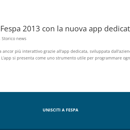
 Fespa 2013 con la nuova app dedica
,
Storico news
ancor più interattivo grazie all’app dedicata, sviluppata dall’azie
a. L’app si presenta come uno strumento utile per programmare ogn
UNISCITI A FESPA