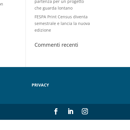
partenza per un progetto
on
che guarda lontano
FESPA Print Census diventa
semestrale e lancia la nuova
edizione
Commenti recenti
PRIVACY