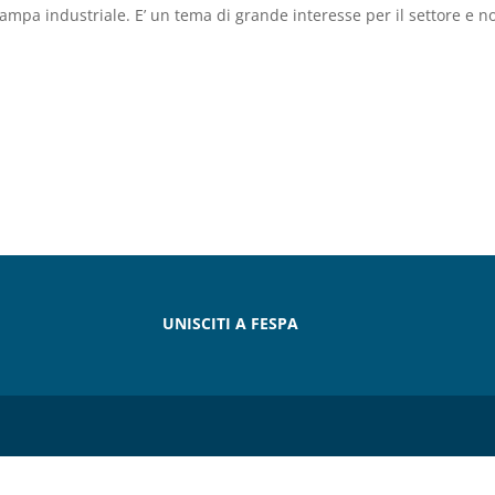
mpa industriale. E’ un tema di grande interesse per il settore e n
UNISCITI A FESPA