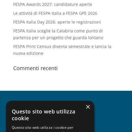
FESPA Awards 2027: candidature aperte
Le attività di FESPA Italia a FESPA GPE 2026
FESPA Italia Day 2026: aperte le registrazioni
FESPA Italia sceglie la Calabria come punto di
partenza per un progetto che guarda lontano
FESPA Print Census diventa semestrale e lancia la
nuova edizione
Commenti recenti
×
CHI SIAMO
Questo sito web utilizza
cookie
Questo sito web utilizza i cookie per