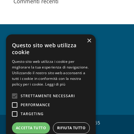
Commenti recenti
×
CHI SIAMO
Questo sito web utilizza
cookie
Questo sito web utilizza i cookie per
migliorare la tua esperienza di navigazione.
UNISCITI A FESPA
Utilizzando il nostro sito web acconsenti a
tutti i cookie in conformità con la nostra
policy per i cookie.
Leggi di più
STRETTAMENTE NECESSARI
PRIVACY
PERFORMANCE
TARGETING
Copyright © FESPA Italia CF 97428520155
ACCETTA TUTTO
RIFIUTA TUTTO