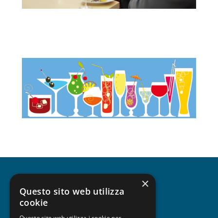
×
CHI SIAMO
Questo sito web utilizza
cookie
Questo sito web utilizza i cookie per