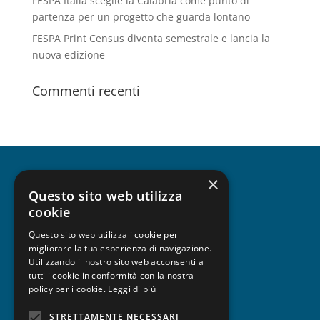
FESPA Italia sceglie la Calabria come punto di
partenza per un progetto che guarda lontano
FESPA Print Census diventa semestrale e lancia la
nuova edizione
Commenti recenti
×
CHI SIAMO
Questo sito web utilizza
cookie
Questo sito web utilizza i cookie per
migliorare la tua esperienza di navigazione.
UNISCITI A FESPA
Utilizzando il nostro sito web acconsenti a
tutti i cookie in conformità con la nostra
policy per i cookie.
Leggi di più
STRETTAMENTE NECESSARI