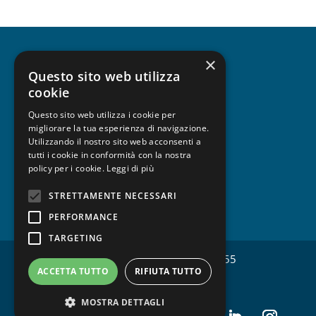
×
CHI SIAMO
Questo sito web utilizza
cookie
Questo sito web utilizza i cookie per
migliorare la tua esperienza di navigazione.
UNISCITI A FESPA
Utilizzando il nostro sito web acconsenti a
tutti i cookie in conformità con la nostra
policy per i cookie.
Leggi di più
STRETTAMENTE NECESSARI
PRIVACY
PERFORMANCE
TARGETING
Copyright © FESPA Italia CF 97428520155
ACCETTA TUTTO
RIFIUTA TUTTO
MOSTRA DETTAGLI