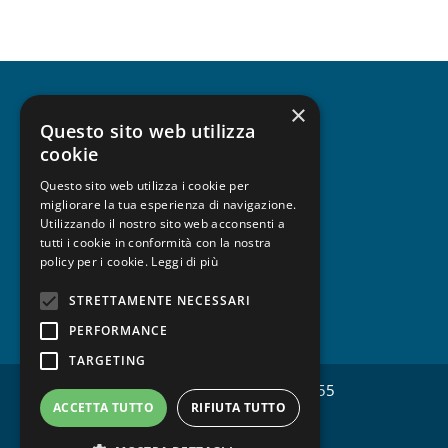
×
CHI SIAMO
Questo sito web utilizza
cookie
Questo sito web utilizza i cookie per
migliorare la tua esperienza di navigazione.
UNISCITI A FESPA
Utilizzando il nostro sito web acconsenti a
tutti i cookie in conformità con la nostra
policy per i cookie.
Leggi di più
STRETTAMENTE NECESSARI
PRIVACY
PERFORMANCE
TARGETING
Copyright © FESPA Italia CF 97428520155
ACCETTA TUTTO
RIFIUTA TUTTO