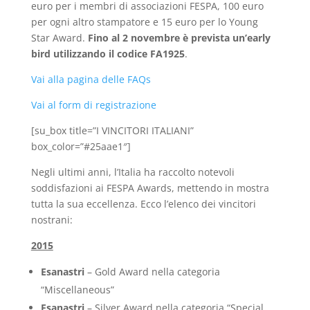
euro per i membri di associazioni FESPA, 100 euro
per ogni altro stampatore e 15 euro per lo Young
Star Award.
Fino al 2 novembre è prevista un’early
bird utilizzando il codice FA1925
.
Vai alla pagina delle FAQs
Vai al form di registrazione
[su_box title=”I VINCITORI ITALIANI”
box_color=”#25aae1″]
Negli ultimi anni, l’Italia ha raccolto notevoli
soddisfazioni ai FESPA Awards, mettendo in mostra
tutta la sua eccellenza. Ecco l’elenco dei vincitori
nostrani:
2015
Esanastri
– Gold Award nella categoria
“Miscellaneous”
Esanastri
– Silver Award nella categoria “Special