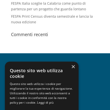
FESPA Italia sceglie la Calabria come punto di
partenza per un progetto che guarda lontano
FESPA Print Census diventa semestrale e lancia la
nuova edizione
Commenti recenti
×
CHI SIAMO
Questo sito web utilizza
cookie
Questo sito web utilizza i cookie per
migliorare la tua esperienza di navigazione.
UNISCITI A FESPA
Utilizzando il nostro sito web acconsenti a
tutti i cookie in conformità con la nostra
policy per i cookie.
Leggi di più