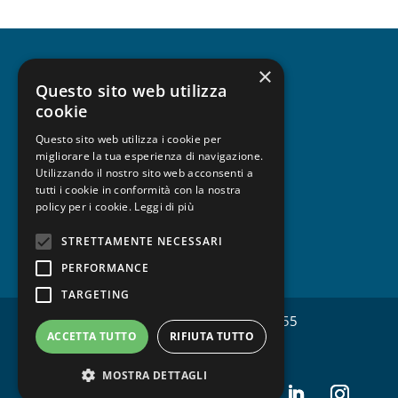
×
CHI SIAMO
Questo sito web utilizza
cookie
Questo sito web utilizza i cookie per
migliorare la tua esperienza di navigazione.
UNISCITI A FESPA
Utilizzando il nostro sito web acconsenti a
tutti i cookie in conformità con la nostra
policy per i cookie.
Leggi di più
STRETTAMENTE NECESSARI
PRIVACY
PERFORMANCE
TARGETING
Copyright © FESPA Italia CF 97428520155
ACCETTA TUTTO
RIFIUTA TUTTO
MOSTRA DETTAGLI